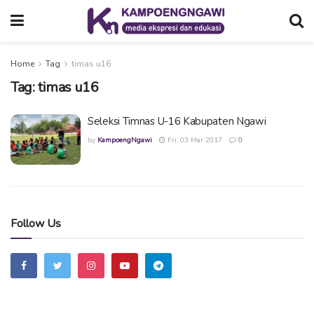
Home
Tag
timas u16
Tag:
timas u16
Seleksi Timnas U-16 Kabupaten Ngawi
by
KampoengNgawi
Fri, 03 Mar 2017
0
Follow Us