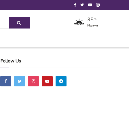
35
°C
Ngawi
Follow Us