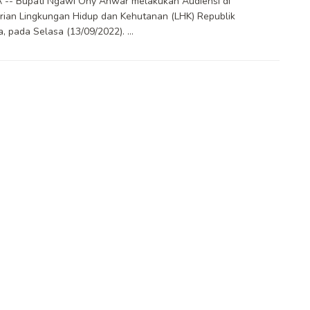
 -- Bupati Ngawi Ony Anwar melakukan Audiensi di
ian Lingkungan Hidup dan Kehutanan (LHK) Republik
a, pada Selasa (13/09/2022). ...