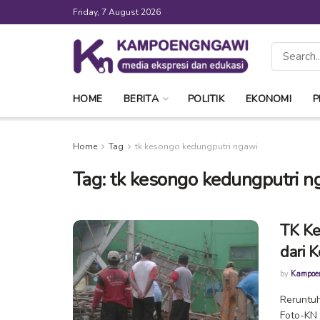
Friday, 7 August 2026
HOME
BERITA
POLITIK
EKONOMI
P
Home
Tag
tk kesongo kedungputri ngawi
Tag:
tk kesongo kedungputri n
TK Ke
dari 
by
Kampoe
Reruntu
Foto-KN 