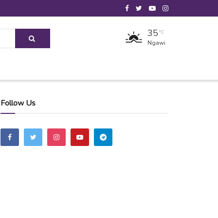
35
°C
Ngawi
Follow Us