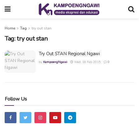
Home
Tag
try out stan
Tag:
try out stan
Try Out STAN Regional Ngawi
by
KampoengNgawi
Wed, 18 Feb 2015
0
Follow Us