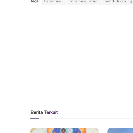
Tags:
forsmawi
forsmawi stan
pendidikan ng
Berita
Terkait