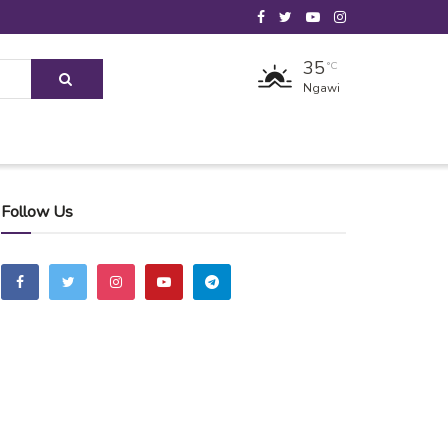
35
°C
Ngawi
Follow Us