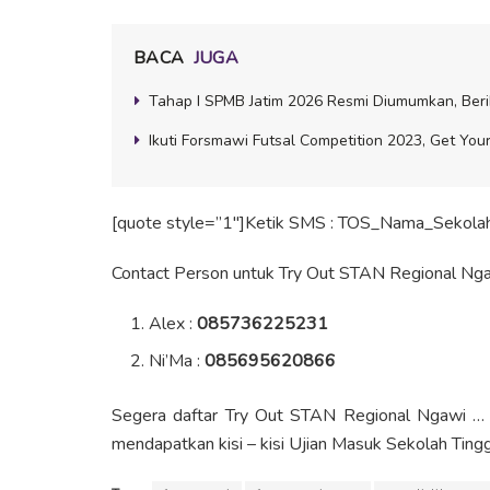
BACA
JUGA
Tahap I SPMB Jatim 2026 Resmi Diumumkan, Beri
Ikuti Forsmawi Futsal Competition 2023, Get Your
[quote style=”1″]Ketik SMS : TOS_Nama_Sekolah
Contact Person untuk Try Out STAN Regional Ngawi
Alex :
085736225231
Ni’Ma :
085695620866
Segera daftar Try Out STAN Regional Ngawi … 
mendapatkan kisi – kisi Ujian Masuk Sekolah Ting