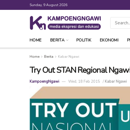
Sunday, 9 August 2026
HOME
BERITA
POLITIK
EKONOMI
P
Home
Berita
Kabar Ngawi
Try Out STAN Regional Ngaw
KampoengNgawi
Wed, 18 Feb 2015
/
Kabar Ngawi