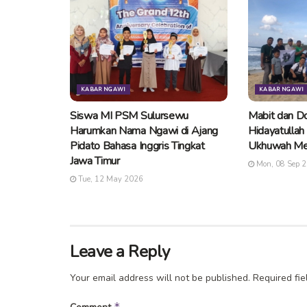
KABAR NGAWI
KABAR NGAWI
Siswa MI PSM Sulursewu
Mabit dan Do
Harumkan Nama Ngawi di Ajang
Hidayatullah
Pidato Bahasa Inggris Tingkat
Ukhuwah Me
Jawa Timur
Mon, 08 Sep 
Tue, 12 May 2026
Leave a Reply
Your email address will not be published.
Required fi
*