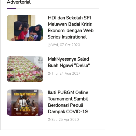
Advertorial
HDI dan Sekolah SPI
Melawan Badai Krisis
Ekonomi dengan Web
Series Inspirational
Wed, 07 Oct 2020
MakNyessnya Salad
Buah Ngawi “Delila”
Thu, 24 Aug 2017
Ikuti PUBGM Online
Tournament Sambil
Berdonasi Peduli
Dampak COVID-19
Sat, 25 Apr 2020