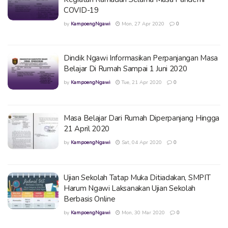
COVID-19
by
KampoengNgawi
Mon, 27 Apr 2020
0
Dindik Ngawi Informasikan Perpanjangan Masa
Belajar Di Rumah Sampai 1 Juni 2020
by
KampoengNgawi
Tue, 21 Apr 2020
0
Masa Belajar Dari Rumah Diperpanjang Hingga
21 April 2020
by
KampoengNgawi
Sat, 04 Apr 2020
0
Ujian Sekolah Tatap Muka Ditiadakan, SMPIT
Harum Ngawi Laksanakan Ujian Sekolah
Berbasis Online
by
KampoengNgawi
Mon, 30 Mar 2020
0