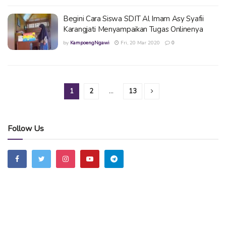
Begini Cara Siswa SDIT Al Imam Asy Syafii
Karangjati Menyampaikan Tugas Onlinenya
by
KampoengNgawi
Fri, 20 Mar 2020
0
1
2
…
13
Follow Us