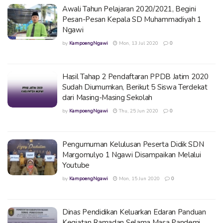
Awali Tahun Pelajaran 2020/2021, Begini
Pesan-Pesan Kepala SD Muhammadiyah 1
Ngawi
by
KampoengNgawi
Mon, 13 Jul 2020
0
Hasil Tahap 2 Pendaftaran PPDB Jatim 2020
Sudah Diumumkan, Berikut 5 Siswa Terdekat
dari Masing-Masing Sekolah
by
KampoengNgawi
Thu, 25 Jun 2020
0
Pengumuman Kelulusan Peserta Didik SDN
Margomulyo 1 Ngawi Disampaikan Melalui
Youtube
by
KampoengNgawi
Mon, 15 Jun 2020
0
Dinas Pendidikan Keluarkan Edaran Panduan
Kegiatan Ramadan Selama Masa Pandemi