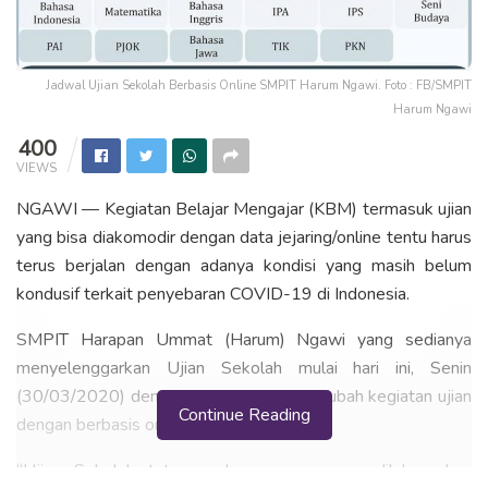
Jadwal Ujian Sekolah Berbasis Online SMPIT Harum Ngawi. Foto : FB/SMPIT
Harum Ngawi
400
VIEWS
NGAWI — Kegiatan Belajar Mengajar (KBM) termasuk ujian
yang bisa diakomodir dengan data jejaring/online tentu harus
terus berjalan dengan adanya kondisi yang masih belum
kondusif terkait penyebaran COVID-19 di Indonesia.
SMPIT Harapan Ummat (Harum) Ngawi yang sedianya
menyelenggarkan Ujian Sekolah mulai hari ini, Senin
(30/03/2020) dengan tatap muka, mengubah kegiatan ujian
Continue Reading
dengan berbasis online.
“Ujian Sekolah tatap muka yang rencana dilaksanakan