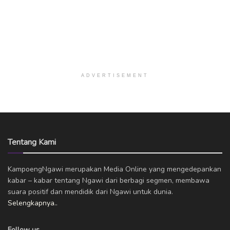
ADVERTISEMENT
Tentang Kami
KampoengNgawi merupakan Media Online yang mengedepankan
kabar – kabar tentang Ngawi dari berbagi segmen, membawa
suara positif dan mendidik dari Ngawi untuk dunia.
Selengkapnya..
Follow us