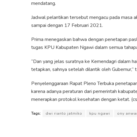
mendatang.
Jadwal pelantikan tersebut mengacu pada masa akh
sampai dengan 17 Februari 2021.
Prima menegaskan bahwa dengan penetapan paslon 
tugas KPU Kabupaten Ngawi dalam semua tahapa
“Dan yang jelas suratnya ke Kemendagri dalam hal i
tetapkan, sahnya setelah dilantik oleh Gubernur,” 
Penyelenggaraan Rapat Pleno Terbuka penetapan pa
karena adanya peraturan dari pemerintah kabupat
menerapkan protokol kesehatan dengan ketat. (c
Tags:
dwi rianto jatmiko
kpu ngawi
ony anwa