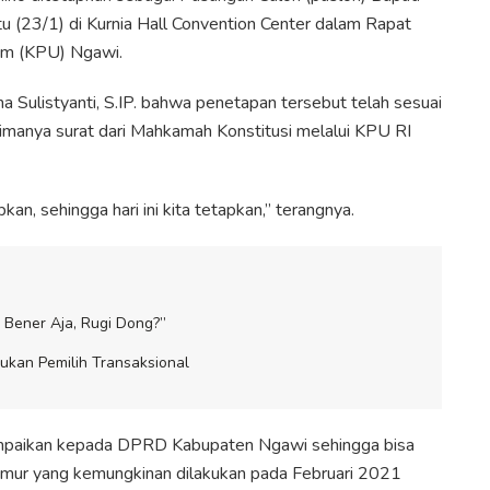
tu (23/1) di Kurnia Hall Convention Center dalam Rapat
um (KPU) Ngawi.
Sulistyanti, S.IP. bahwa penetapan tersebut telah sesuai
imanya surat dari Mahkamah Konstitusi melalui KPU RI
kan, sehingga hari ini kita tetapkan,” terangnya.
 Bener Aja, Rugi Dong?”
rukan Pemilih Transaksional
isampaikan kepada DPRD Kabupaten Ngawi sehingga bisa
Timur yang kemungkinan dilakukan pada Februari 2021