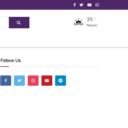
35
°C
Ngawi
Follow Us