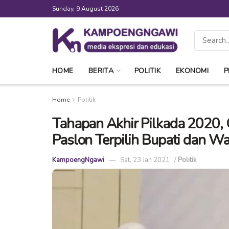
Sunday, 9 August 2026
HOME
BERITA
POLITIK
EKONOMI
P
Home
Politik
Tahapan Akhir Pilkada 2020,
Paslon Terpilih Bupati dan W
KampoengNgawi
Sat, 23 Jan 2021
/
Politik