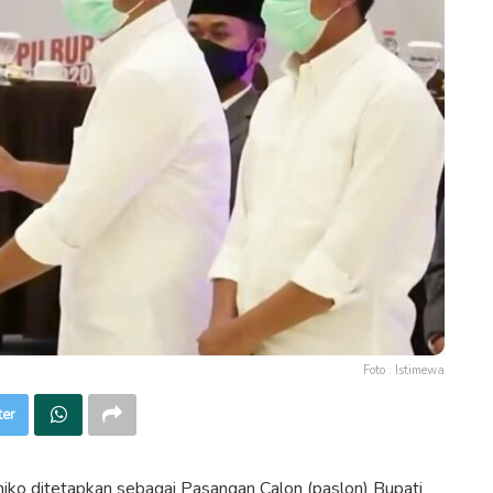
Foto : Istimewa
ter
 ditetapkan sebagai Pasangan Calon (paslon) Bupati