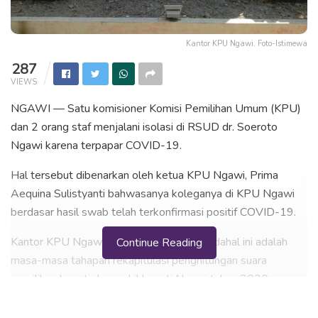
Kantor KPU Ngawi. Foto-Istimewa
287
VIEWS
NGAWI — Satu komisioner Komisi Pemilihan Umum (KPU)
dan 2 orang staf menjalani isolasi di RSUD dr. Soeroto
Ngawi karena terpapar COVID-19.
Hal tersebut dibenarkan oleh ketua KPU Ngawi, Prima
Aequina Sulistyanti bahwasanya koleganya di KPU Ngawi
berdasar hasil swab telah terkonfirmasi positif COVID-19.
Kantor KPU Ngawi pun tertutup rapat, padahal ini adalah
Continue Reading
masa-masa tahapan rekapitulasi penghitungan suara
pemilihan bupati dan wakil bupati Ngawi tahun 2020 yang
pemungutannya diselenggarakan pada 9 Desember 2020
lalu.