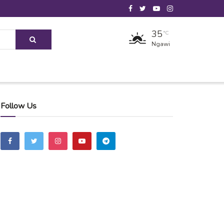
35
°C
Ngawi
Follow Us