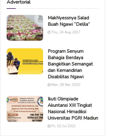
Advertorial
MakNyessnya Salad
Buah Ngawi “Delila”
Thu, 24 Aug 2017
Program Senyum
Bahagia Berdaya
Bangkitkan Semangat
dan Kemandirian
Disabilitas Ngawi
Mon, 09 Nov 2020
Ikuti Olimpiade
Akuntansi XIII Tingkat
Nasional Himadiksi
Universitas PGRI Madiun
Fri, 02 Jul 2021