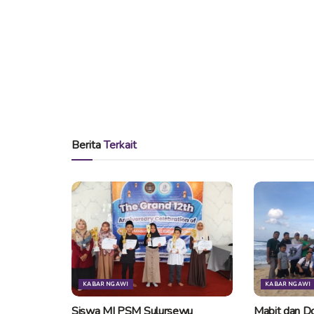
Berita
Terkait
KABAR NGAWI
KABAR NGAWI
Siswa MI PSM Sulursewu
Mabit dan Do