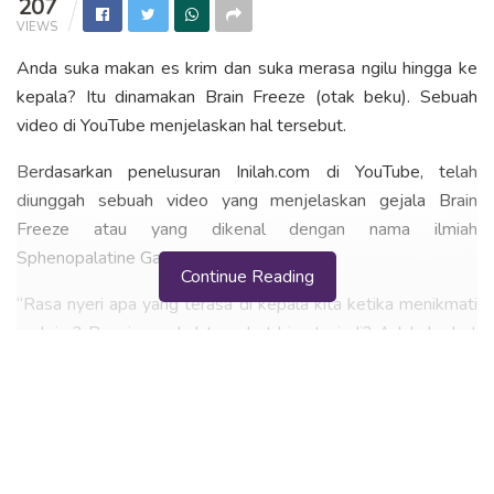
207
VIEWS
Anda suka makan es krim dan suka merasa ngilu hingga ke
kepala? Itu dinamakan Brain Freeze (otak beku). Sebuah
video di YouTube menjelaskan hal tersebut.
Berdasarkan penelusuran Inilah.com di YouTube, telah
diunggah sebuah video yang menjelaskan gejala Brain
Freeze atau yang dikenal dengan nama ilmiah
Sphenopalatine Ganglioneuralgia.
Continue Reading
“Rasa nyeri apa yang terasa di kepala kita ketika menikmati
es krim? Bagaimana hal tersebut bisa terjadi? Adakah obat
penyebabnya?” jelas narator di video ini.
BACA
JUGA