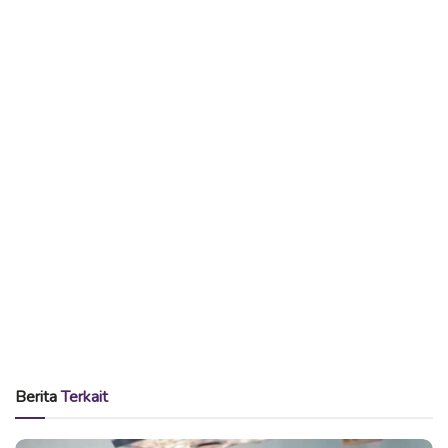
No Content Available
Simak videonya di bawah ini.
|Inilah.com
Tags:
es krim
freeze
otak beku
Berita
Terkait