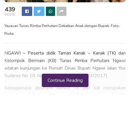
439
VIEWS
Yayasan Tunas Rimba Perhutani Dekatkan Anak dengan Bupati. Foto-
Riska
NGAWI – Peserta didik Taman Kanak – Kanak (TK) dan
Kelompok Bermain (KB) Tunas Rimba Perhutani Ngawi
adakan kunjungan ke Rumah Dinas Bupati Ngawi Jalan Yos
Sudarso No 10. Ngawi, hari ini Jumat (28/04/2017).
Continue Reading
Sebagaimana dipahami bahwa TK dan KB merupakan
periode awal dari pendidikan anak untuk penanaman nilai nilai
dasar dari agama dan budi pekerti. Pengembangan
kemampuan berbahasa, perasaan, bermasyarakat dan
kreatifitas yang mencakup seluruh aspek perkembangan.
Periode tersebutlah yang dianggap tepat oleh Yayasan