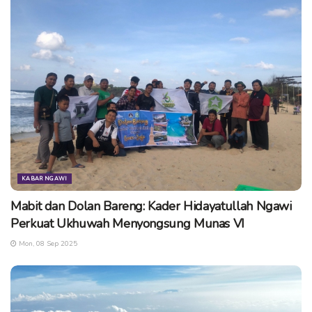
Atas pelaksanaan kunjungan tersebut Bupati Ngawi
Ir. Budi
Sulistyono
atau yang biasa disapa
Kanang
sangat
mengapresiasi dan menyambut dengan positif.
“Sambutan dari Bapak Bupati juga sangat positif. beliau
menyampaikan akan menerima dengan terbuka kalau ada
sekolah lain yang ingin berkunjung ke rumah dinasnya”,
pungkas
Riska
. (ske/ern)
Tags:
bupati ngawi
kb tk
kunjungan
pendidikan
KABAR NGAWI
rumah dinas
tunas rimba
yayasan perhutani
Mabit dan Dolan Bareng: Kader Hidayatullah Ngawi
Perkuat Ukhuwah Menyongsung Munas VI
Mon, 08 Sep 2025