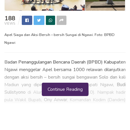
188
VIEWS
Apel Siaga dan Aksi Bersih – bersih Sungai di Ngawi. Foto: BPBD
Ngawi
Badan Penanggulangan Bencana Daerah (BPBD) Kabupaten
Ngawi menggelar Apel bersama 1000 relawan dilanjutkan
dengan aksi bersih – bersih sungai bengawan Solo dan kali
Madiun yang dipimpin langsung oleh Bupati Ngawi,
Budi
Continue Reading
Sulistyono
di Alun – alun merdeka (18/10). Nampak hadir
pula Wakil Bupati,
Ony Anwar
, Komandan Kodim (Dandim)
0805/Ngawi Letkol Inf
M.Triyandono
dan Wadan Armed 12
Kostrad Mayor Arm
Rony Hermawan
.
Menurut Bupati, Kabupaten Ngawi menjadi bagian dari