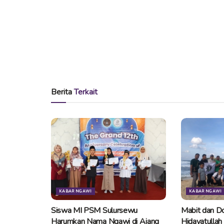
Berita
Terkait
KABAR NGAWI
KABAR NGAWI
Siswa MI PSM Sulursewu
Mabit dan Do
Harumkan Nama Ngawi di Ajang
Hidayatullah