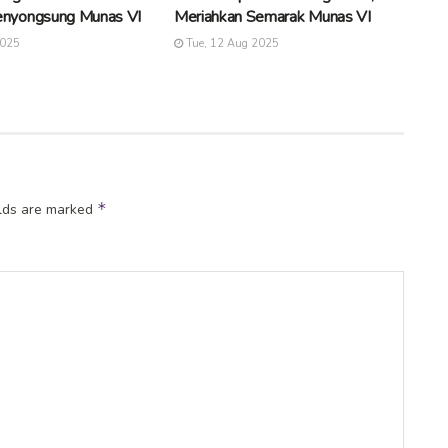
nyongsung Munas VI
Meriahkan Semarak Munas VI
2025
Tue, 12 Aug 2025
*
elds are marked