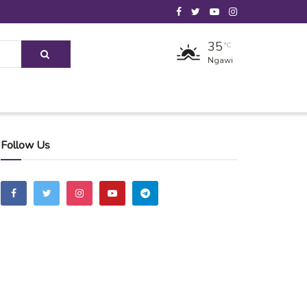
35
°C
Ngawi
Follow Us