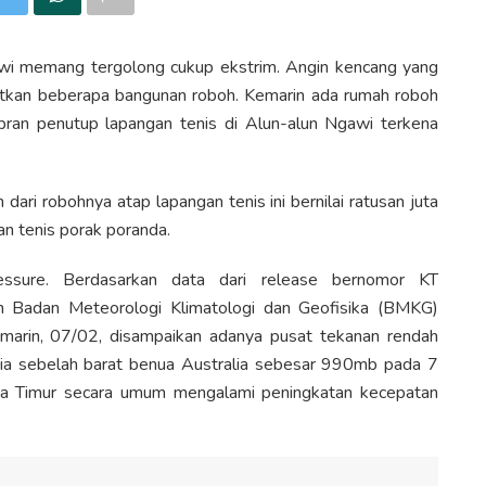
gawi memang tergolong cukup ekstrim. Angin kencang yang
tkan beberapa bangunan roboh. Kemarin ada rumah roboh
bran penutup lapangan tenis di Alun-alun Ngawi terkena
ri robohnya atap lapangan tenis ini bernilai ratusan juta
n tenis porak poranda.
ure. Berdasarkan data dari release bernomor KT
h Badan Meteorologi Klimatologi dan Geofisika (BMKG)
marin, 07/02, disampaikan adanya pusat tekanan rendah
ia sebelah barat benua Australia sebesar 990mb pada 7
wa Timur secara umum mengalami peningkatan kecepatan