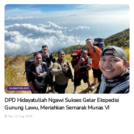
untuk selalu memperhatikan instruksi pemerintah. (kn/cse)
Tags:
bupati ngawi
masjid
musala
ramadhan
KABAR NGAWI
DPD Hidayatullah Ngawi Sukses Gelar Ekspedisi
Gunung Lawu, Meriahkan Semarak Munas VI
Tue, 12 Aug 2025