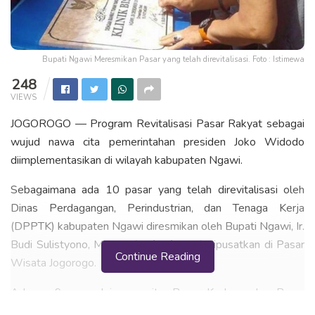
Bupati Ngawi Meresmikan Pasar yang telah direvitalisasi. Foto : Istimewa
248
VIEWS
JOGOROGO — Program Revitalisasi Pasar Rakyat sebagai
wujud nawa cita pemerintahan presiden Joko Widodo
diimplementasikan di wilayah kabupaten Ngawi.
Sebagaimana ada 10 pasar yang telah direvitalisasi oleh
Dinas Perdagangan, Perindustrian, dan Tenaga Kerja
(DPPTK) kabupaten Ngawi diresmikan oleh Bupati Ngawi, Ir.
Budi Sulistyono, Minggu (29/12/2019) dipusatkan di Pasar
Continue Reading
Wisata Jogorogo.
Adapun 9 pasar lainnya yaitu, Pasar Kedunggalar, Pasar
Paron, Pasar Gentong, Pasar Simo, Pasar Samben, Pasar