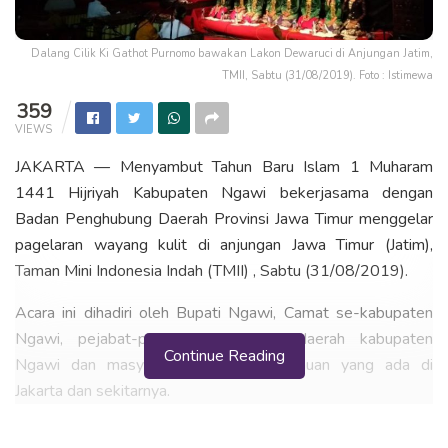
Dalang Cilik Ki Gathot Purnomo bawakan Lakon Dewaruci di Anjungan Jatim,
TMII, Sabtu (31/08/2019). Foto : Istimewa
359
VIEWS
JAKARTA — Menyambut Tahun Baru Islam 1 Muharam
1441 Hijriyah Kabupaten Ngawi bekerjasama dengan
Badan Penghubung Daerah Provinsi Jawa Timur menggelar
pagelaran wayang kulit di anjungan Jawa Timur (Jatim),
Taman Mini Indonesia Indah (TMII) , Sabtu (31/08/2019).
Acara ini dihadiri oleh Bupati Ngawi, Camat se-kabupaten
Ngawi, pejabat-pejabat pemerintah daerah kabupaten
Continue Reading
Ngawi dan masyarakat Ngawi perantauan yang ada di
Jakarta dan sekitarnya.
Dalam acara ini, dalang utama menampilkan lakon Sadewo