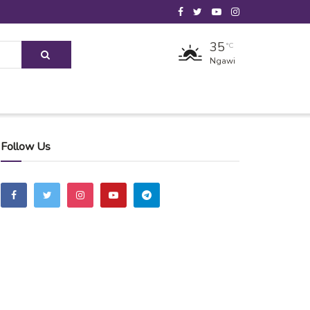
35
°C
Ngawi
Follow Us