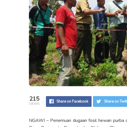
215
Share on Facebook
Share on Twit
VIEWS
NGAWI – Penemuan dugaan fosil hewan purba di D