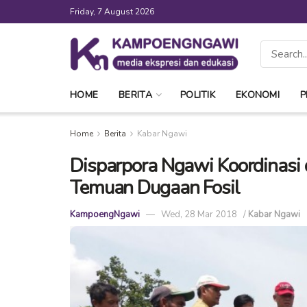
Friday, 7 August 2026
HOME
BERITA
POLITIK
EKONOMI
P
Home
Berita
Kabar Ngawi
Disparpora Ngawi Koordinasi 
Temuan Dugaan Fosil
KampoengNgawi
Wed, 28 Mar 2018
/
Kabar Ngawi