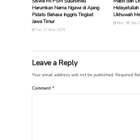
Siswa MI PSM Sulursewu
Mabit dan Do
Harumkan Nama Ngawi di Ajang
Hidayatullah
Pidato Bahasa Inggris Tingkat
Ukhuwah Me
Jawa Timur
Mon, 08 Sep 
Tue, 12 May 2026
Leave a Reply
Your email address will not be published.
Required fi
*
Comment