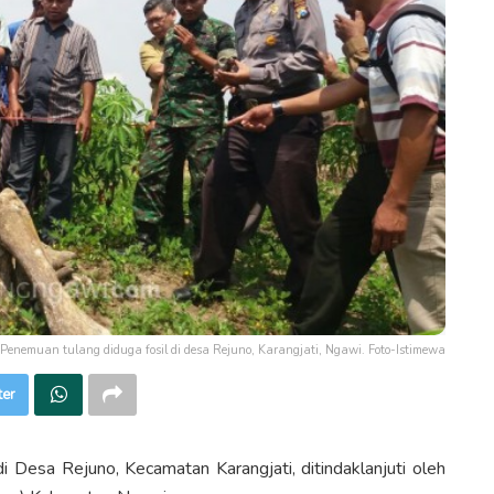
Penemuan tulang diduga fosil di desa Rejuno, Karangjati, Ngawi. Foto-Istimewa
ter
esa Rejuno, Kecamatan Karangjati, ditindaklanjuti oleh