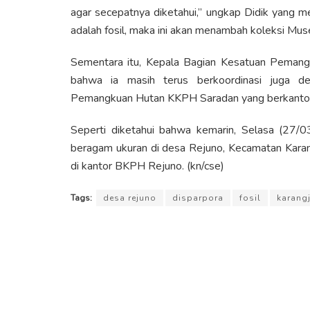
agar secepatnya diketahui,” ungkap Didik yang m
adalah fosil, maka ini akan menambah koleksi Muse
Sementara itu, Kepala Bagian Kesatuan Peman
bahwa ia masih terus berkoordinasi juga d
Pemangkuan Hutan KKPH Saradan yang berkantor 
Seperti diketahui bahwa kemarin, Selasa (27/0
beragam ukuran di desa Rejuno, Kecamatan Karang
di kantor BKPH Rejuno. (kn/cse)
Tags:
desa rejuno
disparpora
fosil
karangj