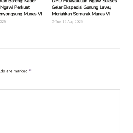
lan Bareng: Kader
DPD Hidayatullah Ngawi Sukses
 Ngawi Perkuat
Gelar Ekspedisi Gunung Lawu,
nyongsung Munas VI
Meriahkan Semarak Munas VI
2025
Tue, 12 Aug 2025
*
elds are marked