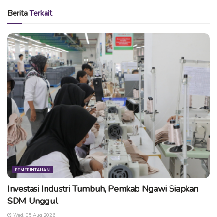
Menurut Anam, hasil dari diskusi yang dilakukan di
Berita
Terkait
Balikpapan akan dibahas dan diterapkan di Ngawi, karena
memang satuan harga tidak dapat diubah semua sesuai
Perpres. (cse)
Tags:
dprd
dprd kota balikpapan
dprd ngawi
kunjungan kerja
perpres 33
PEMERINTAHAN
Investasi Industri Tumbuh, Pemkab Ngawi Siapkan
SDM Unggul
Wed, 05 Aug 2026