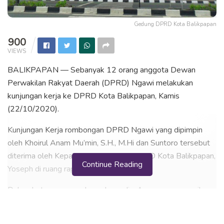
Gedung DPRD Kota Balikpapan
900
VIEWS
BALIKPAPAN — Sebanyak 12 orang anggota Dewan
Perwakilan Rakyat Daerah (DPRD) Ngawi melakukan
kunjungan kerja ke DPRD Kota Balikpapan, Kamis
(22/10/2020).
Kunjungan Kerja rombongan DPRD Ngawi yang dipimpin
oleh Khoirul Anam Mu’min, S.H., M.Hi dan Suntoro tersebut
diterima oleh Kepala Bagian Humas DPRD Kota Balikpapan,
Continue Reading
Yoseph di ruang rapat gabungan.
Dalam keterangannya kepada media, Anam menyampaikan
bahwa kunjungannya ke DPRD Kota Balikpapan adalah
dalam rangka studi banding terkait Peraturan Presiden