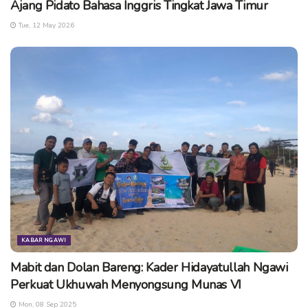
warga agar bisa lebih optimal. (kn/cse)
Ajang Pidato Bahasa Inggris Tingkat Jawa Timur
Tue, 12 May 2026
Tags:
Baksos
berita ngawi
Distribusi Air Bersih
forum latker ngawi
kampoengngawi
kecamatan ngawi
kekeringan ngawi
ngawi
KABAR NGAWI
Mabit dan Dolan Bareng: Kader Hidayatullah Ngawi
Perkuat Ukhuwah Menyongsung Munas VI
Mon, 08 Sep 2025