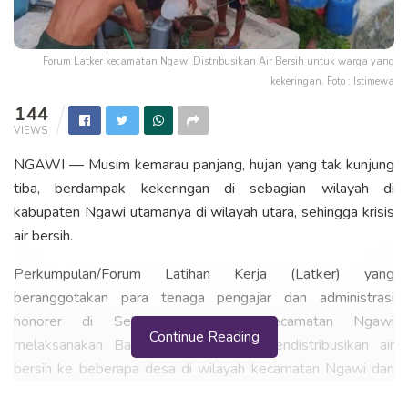
Forum Latker kecamatan Ngawi Distribusikan Air Bersih untuk warga yang
kekeringan. Foto : Istimewa
144
VIEWS
NGAWI — Musim kemarau panjang, hujan yang tak kunjung
tiba, berdampak kekeringan di sebagian wilayah di
kabupaten Ngawi utamanya di wilayah utara, sehingga krisis
air bersih.
Perkumpulan/Forum Latihan Kerja (Latker) yang
beranggotakan para tenaga pengajar dan administrasi
honorer di Sekolah Dasar se-kecamatan Ngawi
Continue Reading
melaksanakan Bakti Sosial dengan mendistribusikan air
bersih ke beberapa desa di wilayah kecamatan Ngawi dan
Pitu.