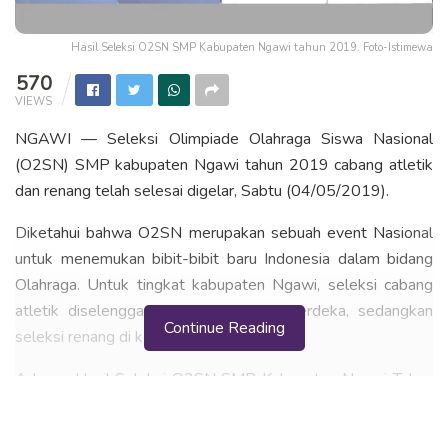
Hasil Seleksi O2SN SMP Kabupaten Ngawi tahun 2019. Foto-Istimewa
570
VIEWS
NGAWI — Seleksi Olimpiade Olahraga Siswa Nasional
(O2SN) SMP kabupaten Ngawi tahun 2019 cabang atletik
dan renang telah selesai digelar, Sabtu (04/05/2019).
Diketahui bahwa O2SN merupakan sebuah event Nasional
untuk menemukan bibit-bibit baru Indonesia dalam bidang
Olahraga. Untuk tingkat kabupaten Ngawi, seleksi cabang
atletik diselenggarakan di alun-alun merdeka, sedangkan
Continue Reading
seleksi renang di kolam renang Tawun.
Adapun Hasil Seleksi O2SN SMP Kabupaten Ngawi Tahun
2019 Cabang Atletik dan Renang sesuai berita acara yang
disampaikan oleh para juri adalah sebagai berikut,