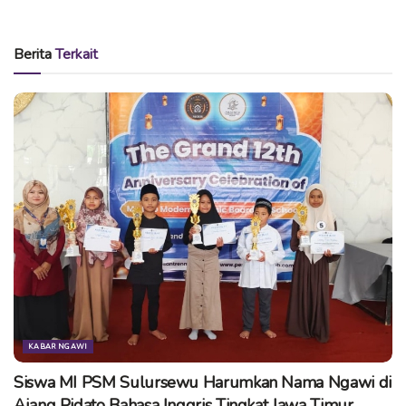
acara jambore dengan penandatangan prasasti sekolah
ramah anak. Acara kemudian dilanjutkan dengan pelepasan
Berita
Terkait
balon dan lomba – lomba dari seluruh peserta.
Jambore Kader KB dan Peringatan Hari Keluarga Nasional
2018 Kabupaten Ngawi diisi dengan berbagai rangkaian
kegiatan seperti Penyerahan piagam penghargaan dan tali
asih kepada kader KB yang mengabdi paling lama,
Penyerahan piagam penghargaan kepada SD Margomulyo 1
sebagai pilot project sekolah ramah anak, dan penyematan
Pin dan penyerahan SK Forum Anak Ngawi.(kn/cse)
Tags:
jambore kader kb ngawi
ngawi
ngawi660tahun
peringatan harganasa 2018 ngawi
taman candi
KABAR NGAWI
Siswa MI PSM Sulursewu Harumkan Nama Ngawi di
Ajang Pidato Bahasa Inggris Tingkat Jawa Timur