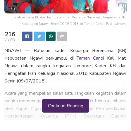
Jambore Kader KB dan Peringatan Hari Keluarga Nasional (Harganas) 2018
Kabupaten Ngawi, Senin (09/07/2018) di Taman Candi. Foto-Istimewa
216
VIEWS
NGAWI — Ratusan kader Keluarga Berencana (KB)
Kabupaten Ngawi berkumpul di
Taman Candi
Kali Mati
Ngawi dalam rangka kegiatan Jambore Kader KB dan
Peringatan Hari Keluarga Nasional 2018 Kabupaten Ngawi,
Senin (09/07/2018).
Acara yang merupakan salah satu rangkaian kegiatan dalam
rangka memeringati Hari Jadi Ngawi ke 660 Tahun ini dihadiri
Continue Reading
oleh Bupati Ngawi, Ketua Tim Penggerak Pemberdayaan
Kesejahteraan Keluarga (PKK), Sekretaris Daerah,
Pelaksana Tugas (Plt) Kepala Dinas Pemberdayaan