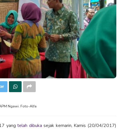
ter
APM Ngawi. Foto-Alfa
017 yang
telah dibuka
sejak kemarin, Kamis (20/04/2017)