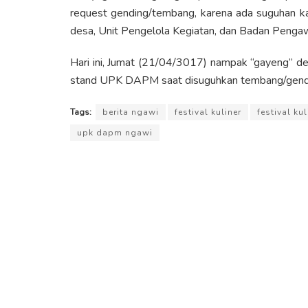
request gending/tembang, karena ada suguhan k
desa, Unit Pengelola Kegiatan, dan Badan Peng
Hari ini, Jumat (21/04/3017) nampak “gayeng” d
stand UPK DAPM saat disuguhkan tembang/gendin
Tags:
berita ngawi
festival kuliner
festival ku
upk dapm ngawi