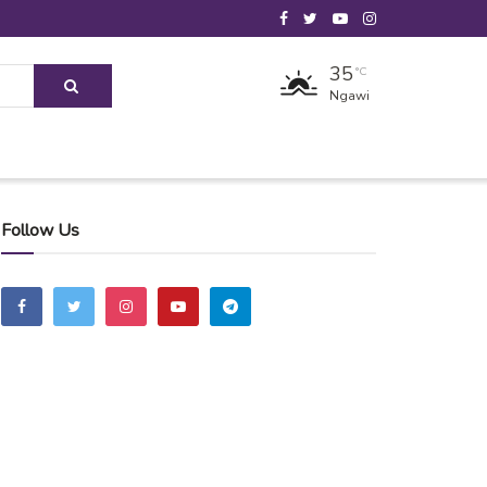
35
°C
Ngawi
Follow Us