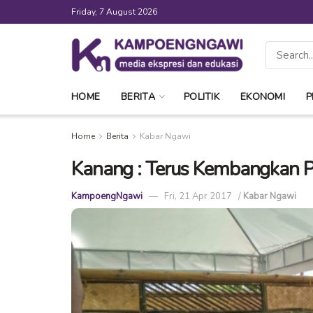
Friday, 7 August 2026
HOME
BERITA
POLITIK
EKONOMI
P
Home
Berita
Kabar Ngawi
Kanang : Terus Kembangkan 
KampoengNgawi
Fri, 21 Apr 2017
/
Kabar Ngawi