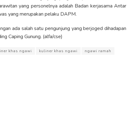
arawitan yang personelnya adalah Badan kerjasama Antar
awas yang merupakan pelaku DAPM.
engan ada salah satu pengunjung yang berjoged dihadapan
g Caping Gunung. (alfa/cse)
liner khas ngawi
kuliner khas ngawi
ngawi ramah