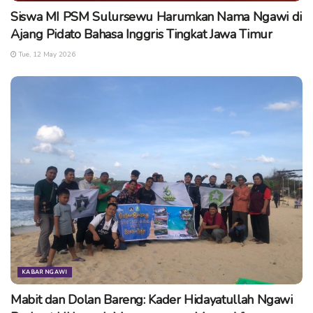
Siswa MI PSM Sulursewu Harumkan Nama Ngawi di
Tags:
dinkop um ngawi
ekonomi
ngawilaku
Ajang Pidato Bahasa Inggris Tingkat Jawa Timur
pemasaran digital
teknologi
umkm ngawi
Tue, 12 May 2026
KABAR NGAWI
Mabit dan Dolan Bareng: Kader Hidayatullah Ngawi