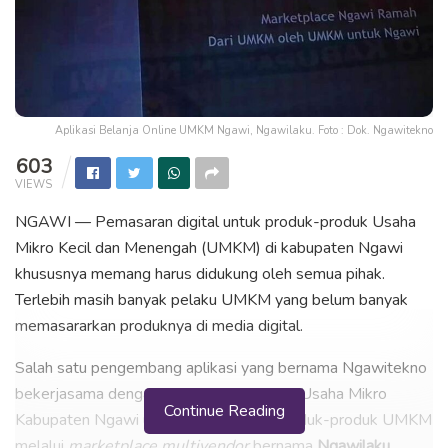
Aplikasi Belanja Online UMKM Ngawi, Ngawilaku. Foto : Dok. Ngawitekno
603
VIEWS
NGAWI — Pemasaran digital untuk produk-produk Usaha
Mikro Kecil dan Menengah (UMKM) di kabupaten Ngawi
khususnya memang harus didukung oleh semua pihak.
Terlebih masih banyak pelaku UMKM yang belum banyak
memasararkan produknya di media digital.
Salah satu pengembang aplikasi yang bernama Ngawitekno
bekerjasama dengan Dinas Koperasi dan Usaha Mikro
Continue Reading
Kabupaten Ngawi untuk mengangkat produk-produk UMKM
melalui
marketplace multivendor
bernama
Ngawilaku
.