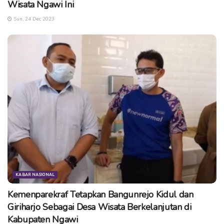
Wisata Ngawi Ini
[/columns]
Sun, 24 Dec 2023
[columns count=”2″]
[column_item]
[image
src=”http://kampoengngawi.com/images/news/2018/masjid
-batu-ngawi-3.jpg” width=”300″ title=”Masjid Batu Gerih
Ngawi” align=”right”]
[/column_item]
[column_item]
[image
src=”http://kampoengngawi.com/images/news/2018/masjid
-batu-ngawi-4.jpg” width=”300″ title=”Masjid Batu Gerih
Ngawi” align=”right”]
[/column_item]
[/columns]
KABAR NASIONAL
Kemenparekraf Tetapkan Bangunrejo Kidul dan
Dari penuturan Kyai Haji Ali Manshur, ia mempunyai ide
Giriharjo Sebagai Desa Wisata Berkelanjutan di
untuk membangun masjid dari bahan batu raksasa ini
Kabupaten Ngawi