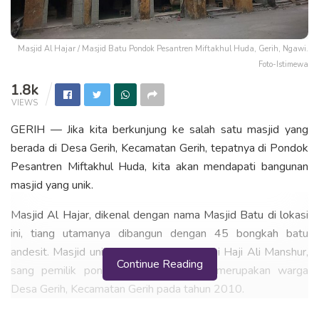
Masjid Al Hajar / Masjid Batu Pondok Pesantren Miftakhul Huda, Gerih, Ngawi.
Foto-Istimewa
1.8k
VIEWS
GERIH — Jika kita berkunjung ke salah satu masjid yang
berada di Desa Gerih, Kecamatan Gerih, tepatnya di Pondok
Pesantren Miftakhul Huda, kita akan mendapati bangunan
masjid yang unik.
Masjid Al Hajar, dikenal dengan nama Masjid Batu di lokasi
ini, tiang utamanya dibangun dengan 45 bongkah batu
andesit. Masjid unik ini dibangun oleh Kyai Haji Ali Manshur,
Continue Reading
sang pemilik pondok pesantren yang merupakan warga
Desa Gerih, Kecamatan Gerih pada tahun 2010.
Tiang yang juga memajang batu akik sebagai dekorasinya ini