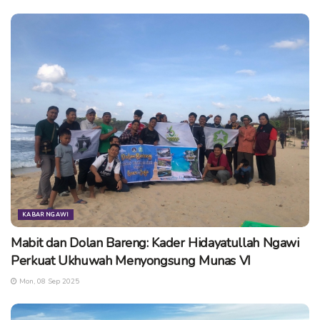
Bersamaan dengan acara seminar parenting tersebut juga
dilaunchingkan Buku Bukan Ibu Biasa yang ditulis oleh
M.
Muttaqwiati
seorang perempuan Jurusan Kimia yang telah
memilih berkecimpung di dunia anak sejak Tahun 2000 lalu.
(ern/ske)
Tags:
kampoeng edukasi
kangenngawi
nggula wenthah bocah
notosuman
seminar keluarga
seminar parenting ngawi
sinergi ayah bunda
KABAR NGAWI
Mabit dan Dolan Bareng: Kader Hidayatullah Ngawi
Perkuat Ukhuwah Menyongsung Munas VI
Mon, 08 Sep 2025