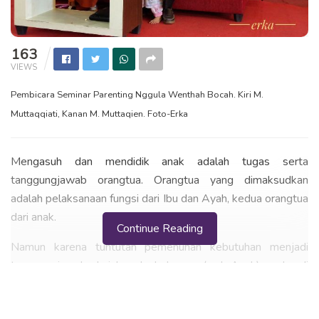
163
VIEWS
Pembicara Seminar Parenting Nggula Wenthah Bocah. Kiri M.
Muttaqqiati, Kanan M. Muttaqien. Foto-Erka
Mengasuh dan mendidik anak adalah tugas serta
tanggungjawab orangtua. Orangtua yang dimaksudkan
adalah pelaksanaan fungsi dari Ibu dan Ayah, kedua orangtua
dari anak.
Continue Reading
Namun karena tuntutan pemenuhan kebutuhan menjadi
tanggungjawab dari kepala keluarga (red: Ayah), maka di
masyarakat pada umumnya tugas mengasuh dan mendidik
anak lebih banyak diperankan oleh Ibu, dan Ayah memilih