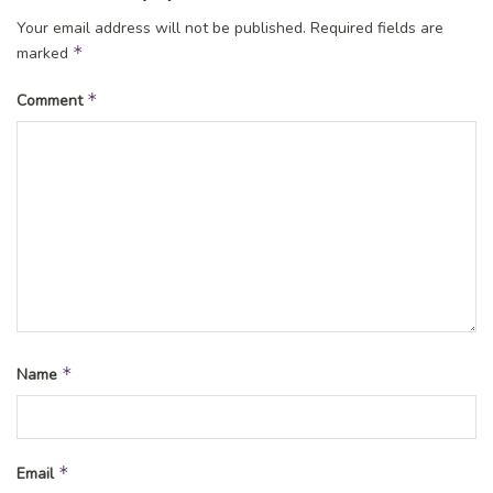
Your email address will not be published.
Required fields are
Tags:
jawa timur
Kegiatan Pelatihan
madiun
ngawi
*
marked
pelatihan upk
pnpm
unit pengelola kegiatan
upk dapm ngawi
*
Comment
*
Name
*
Email