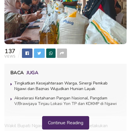
137
VIEWS
BACA
JUGA
Tingkatkan Kesejahteraan Warga, Sinergi Pemkab
Ngawi dan Baznas Wujudkan Hunian Layak
Akselerasi Ketahanan Pangan Nasional, Pangdam
V/Brawijaya Tinjau Lokasi Yon TP dan KDKMP di Ngawi
Continue Reading
Wakil Bupati Ngawi Dwi Rianto Jatmiko melakukan