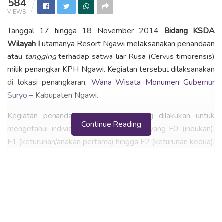
584
VIEWS
Tanggal 17 hingga 18 November 2014
Bidang KSDA
Wilayah I
utamanya Resort Ngawi melaksanakan penandaan
atau
tangging
terhadap satwa liar Rusa (Cervus timorensis)
milik penangkar KPH Ngawi. Kegiatan tersebut dilaksanakan
di lokasi penangkaran,
Wana Wisata Monumen Gubernur
Suryo
– Kabupaten Ngawi.
Kegiatan penandaan ini sangat penting dilakukan untuk
Continue Reading
mengetahui individu-individu mana saja yang F0 (indukan),
F1 (keturunan/anakan pertama) hingga F2 (keturunan kedua).
Setelah itu pihak penangkar secara legal dapat
memanfaatkan hasil tangkarannya mulai dari F2, seperti
dilansir
Balai Besar KSDA Jatim
.
Pada saat penandaan ada sekitar 23 ekor rusa yang
dilakukan upaya tagging. Setiap rusa yang ditandai diberikan