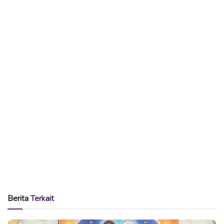
ear tag dengan kode dan warna yang berbeda. Misalnya
untuk rusa generasi indukan (F0) diberi ear tag berwarna
oranye dengan kode urut
NGW01
dan seterusnya. Untuk
rusa jantan ear tag dipasang pada telinga kanan, sedangkan
untuk yang betina di telinga kiri.
BACA
JUGA
Strategi Sosial Menjadi Bekal Utama KPH Ngawi dalam
Perlindungan Hutan
LMDH Ngawi Menerima Rp 300 Juta Uang Bagi Hasil
Produksi dari Perhutani
Butuh sarana dan pra sarana yang memadai guna
pelaksanaan tagging ini. Selain peralatan penandaan, juga
Berita
Terkait
dibutuhkan kandang jepit yang diletakkan pada lorong dari
kandang penampung. Fungsi kandang jepit untuk