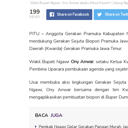
Wakil Bupati Ngawi, Ony Anwar selaku Ketua Kwartir Cabang Ngawi
199
Share on Facebook
Share on Twit
VIEWS
PITU – Anggota Gerakan Pramuka Kabupaten Ng
mendukung Gerakan Sejuta Biopori Pramuka Jawa 
Daerah (Kwarda) Gerakan Pramuka Jawa Timur.
Wakil Bupati Ngawi
Ony Anwar
, selaku Ketua 
Pembina Upacara pembukaan agenda yang sejatinya
Usai membuka aksi lingkungan Gerakan Sejuta
Ngawi, Ony Anwar bersama dengan tim Kwa
mengaplikasikan pembuatan biopori di Buper Dum
BACA
JUGA
Pemkab Ngawi Gelar Gerakan Pangan Murah, Jaga S