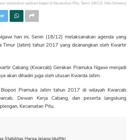
 melakukan aplikasi biopori di Kecamatan Pitu, Senin (18/12). Foto-Istimewa
ter
awi hari ini, Senin (18/12) melaksanakan agenda yang
Timur (Jatim) tahun 2017 yang dicanangkan oleh Kwartir
Kwartir Cabang (Kwarcab) Gerakan Pramuka Ngawi menjadi
 akan dihadiri juga oleh utusan Kwarda Jatim.
 Biopori Pramuka Jatim tahun 2017 di wilayah Kwarcab
rcab, Dewan Kerja Cabang, dan peserta langskung
plengan, Kecamatan Pitu.
tabilitas Harga Jelang Idulfitri