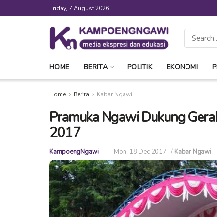
Friday, 7 August 2026
HOME
BERITA
POLITIK
EKONOMI
P
Home
Berita
Kabar Ngawi
Pramuka Ngawi Dukung Geraka
2017
KampoengNgawi
Mon, 18 Dec 2017
/
Kabar Ngawi