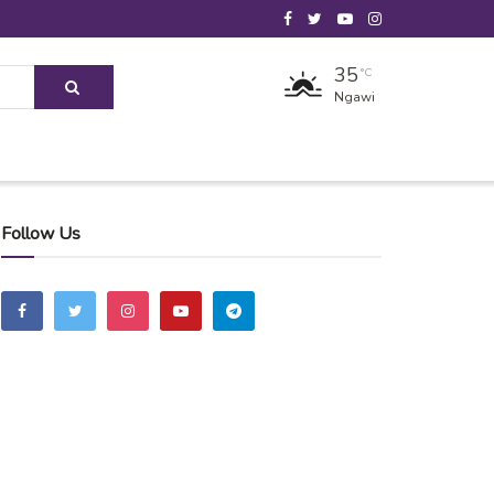
35
°C
Ngawi
Follow Us