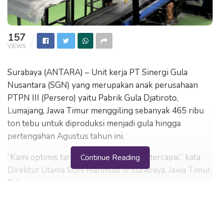
157
VIEWS
Surabaya (ANTARA) – Unit kerja PT Sinergi Gula
Nusantara (SGN) yang merupakan anak perusahaan
PTPN III (Persero) yaitu Pabrik Gula Djatiroto,
Lumajang, Jawa Timur menggiling sebanyak 465 ribu
ton tebu untuk diproduksi menjadi gula hingga
pertengahan Agustus tahun ini.
“Kami optimis target PG Djatiroto bisa tercapai,” kata
Continue Reading
Direktur Utama SGN Mahmudi di Surabaya, Jawa Timur,
Rabu.
Mahmudi mengaku optimis target PG Djatiroto bisa
tercapai karena telah dilakukan integrasi pengelolaan