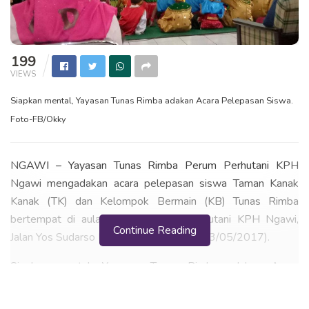
199
VIEWS
Siapkan mental, Yayasan Tunas Rimba adakan Acara Pelepasan Siswa.
Foto-FB/Okky
NGAWI – Yayasan Tunas Rimba Perum Perhutani KPH
Ngawi mengadakan acara pelepasan siswa Taman Kanak
Kanak (TK) dan Kelompok Bermain (KB) Tunas Rimba
bertempat di aula Tectona Perum perhutani KPH Ngawi,
Continue Reading
Jalan Yos Sudarso No 10 Ngawi, Sabtu (13/05/2017).
Siapkan mental, Yayasan Tunas Rimba adakan Acara
Pelepasan Siswa. Acara pelepasan ini dimeriahkan dengan
penampilan tari rampak, tari persembahan, tari kodok, dan