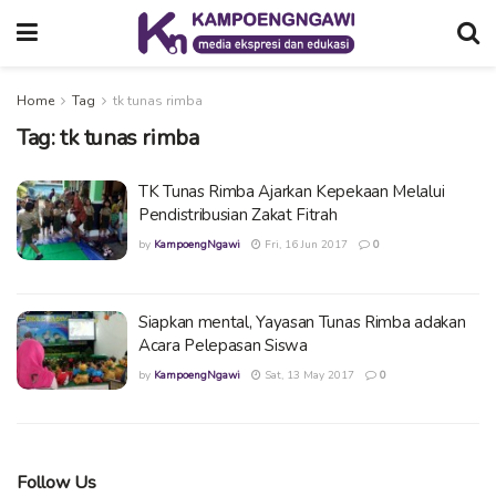
Home
Tag
tk tunas rimba
Tag:
tk tunas rimba
TK Tunas Rimba Ajarkan Kepekaan Melalui
Pendistribusian Zakat Fitrah
by
KampoengNgawi
Fri, 16 Jun 2017
0
Siapkan mental, Yayasan Tunas Rimba adakan
Acara Pelepasan Siswa
by
KampoengNgawi
Sat, 13 May 2017
0
Follow Us