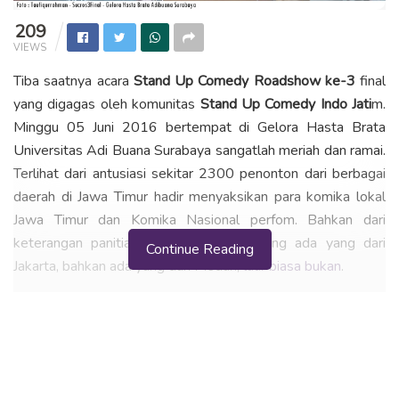
209
VIEWS
Tiba saatnya acara
Stand Up Comedy Roadshow ke-3
final
yang digagas oleh komunitas
Stand Up Comedy Indo Jati
m.
Minggu 05 Juni 2016 bertempat di Gelora Hasta Brata
Universitas Adi Buana Surabaya sangatlah meriah dan ramai.
Terlihat dari antusiasi sekitar 2300 penonton dari berbagai
daerah di Jawa Timur hadir menyaksikan para komika lokal
Jawa Timur dan Komika Nasional perfom. Bahkan dari
keterangan panitia penonton yang datang ada yang dari
Continue Reading
Jakarta, bahkan ada yang dari Medan,
luar biasa bukan
.
Sucros3 Final Perform di Surabaya. Kalau kita menengok
sejarah terbentuknya sucros ini ternyata berawal dari
keresahan teman – teman stand up comedy yang merasa
kurang memiliki panggung. Dan dari pada berharap atau
menanti panggung di televisi lebih baik membuat panggung