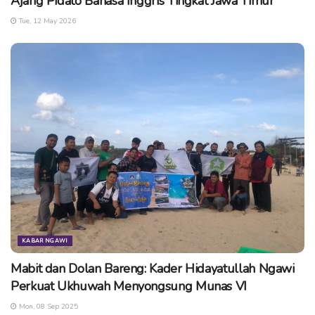
Ajang Pidato Bahasa Inggris Tingkat Jawa Timur
Tue, 12 May 2026
Menurut informasi dari
Aji
, ada juga sumbangan dari donatur
untuk para siswa SD ini dalam bentuk sepatu sekolah,
semoga nanti bisa terus ia dikawal dan didistribusikan
kepada para siswa. (kn/cse)
Tags:
kelas inspirasi ngawi
radio bahana ngawi
relawan kelas inspirasi
rencana tindak lanjut
sekolah ngawi
sekolahngawi.id
website sekolah
KABAR NGAWI
Mabit dan Dolan Bareng: Kader Hidayatullah Ngawi
Perkuat Ukhuwah Menyongsung Munas VI
Mon, 08 Sep 2025