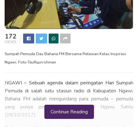
172
VIEWS
Sumpah Pemuda Day Bahana FM Bersama Relawan Kelas Inspirasi
Ngawi. Foto-Taufiqurrohman
NGAWI – Sebuah agenda dalam peringatan Hari Sumpah
Pemuda di salah satu stasiun radio di Kabupaten Ngawi,
Bahana FM adalah mengundang para pemuda – pemuda
yang punya pergerakan inspiratif di Ngawi, Sabtu
Continue Reading
(28/10/2017).
Relawan dari Kelas Inspirasi 3 Ngawi yang baru saja sukses
menyelenggarakan
Hari Inspirasi
pada 23 Oktober 2017