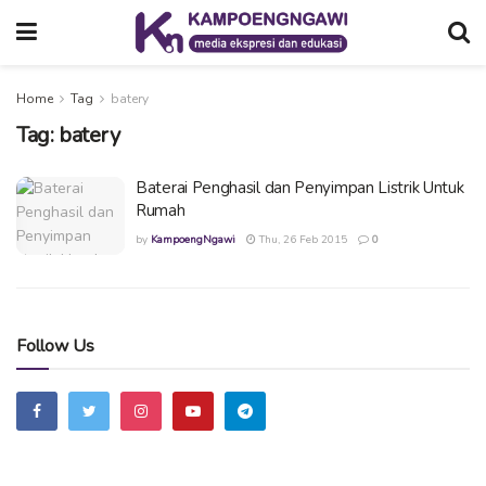
Home
Tag
batery
Tag:
batery
Baterai Penghasil dan Penyimpan Listrik Untuk
Rumah
by
KampoengNgawi
Thu, 26 Feb 2015
0
Follow Us