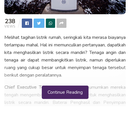
238
VIEWS
Melihat tagihan listrik rumah, seringkali kita merasa biayanya
terlampau mahal. Hal ini memunculkan pertanyaan, dapatkah
kita menghasilkan listrik secara mandiri? Tenaga angin dan
tenaga air dapat membangkitkan listrik, namun diperlukan
ruang yang cukup besar untuk menyimpan tenaga tersebut
berikut dengan peralatannya.
Chief Executive Tesla
, Elon Musk mengumumkan mereka
Continue Reading
tengah mengembangkan baterai rumah untuk menghasilkan
listrik secara mandiri. Baterai Penghasil dan Penyimpan
Listrik Untuk Rumah. Kelebihan listrik yang dihasilkan
malahan dapat dijual ke perusahaan listik.
Elon Musk
mengumumkan kepada para calon investor