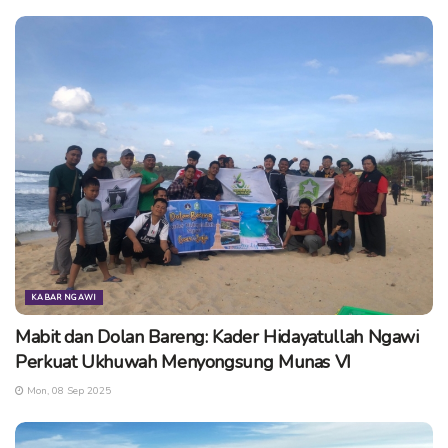
dibuat dengan desain yang menarik sehingga bisa menjadi
bagian dari dekorasi rumah, bahkan bisa juga dimanfaatkan
untuk properti komersial, seperti kantor atau pertokoan.
|greeners.co
Tags:
baterai
batery
clean energy
energi
listri
teknologi
tesla
KABAR NGAWI
Mabit dan Dolan Bareng: Kader Hidayatullah Ngawi
Perkuat Ukhuwah Menyongsung Munas VI
Mon, 08 Sep 2025