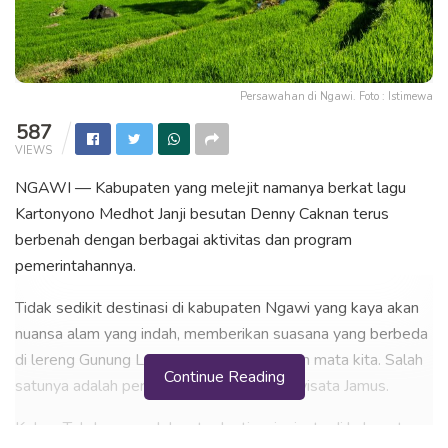
Persawahan di Ngawi. Foto : Istimewa
587
VIEWS
NGAWI — Kabupaten yang melejit namanya berkat lagu
Kartonyono Medhot Janji besutan Denny Caknan terus
berbenah dengan berbagai aktivitas dan program
pemerintahannya.
Tidak sedikit destinasi di kabupaten Ngawi yang kaya akan
nuansa alam yang indah, memberikan suasana yang berbeda
di lereng Gunung Lawu, yang menyegarkan mata kita. Salah
Continue Reading
satunya adalah perkebunan teh dan agrowisata Jamus.
Kebun Teh Jamus, salah satu destinasi wisata di kabupaten