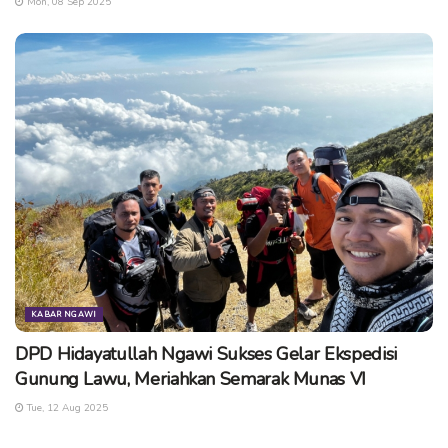
Mon, 08 Sep 2025
Dengan upaya tersebut, Ony bersama stakeholder terkait
tentunya semakin yakin untuk bisa melakukan berbagai
macam pengembangan teknologi pertanian ramah
lingkungan, sesuai dengan visi yang ada tentang pertanian
ramah lingkungan dan berkelanjutan. (*/cse)
Tags:
agro techno park
bupati
kebun teh jamus
ngawi
ony anwar
pariwisata ngawi
pertanian ngawi
teknologi
KABAR NGAWI
DPD Hidayatullah Ngawi Sukses Gelar Ekspedisi
Gunung Lawu, Meriahkan Semarak Munas VI
Tue, 12 Aug 2025