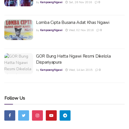
by
KampoengNgawi
Sat, 26 Nov 2016
0
Lomba Cipta Busana Adat Khas Ngawi
by
KampoengNgawi
Wed, 02 Nov 2016
0
GOR Bung Hatta Ngawi Resmi Dikelola
Dispariyapura
by
KampoengNgawi
Wed, 14 Jan 2015
0
Follow Us