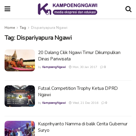
Home
Tag
Dispariyapura Ngawi
Tag:
Dispariyapura Ngawi
20 Dalang Cilik Ngawi Timur Dikumpulkan
Dinas Pariwisata
by
KampoengNgawi
Mon, 30 Jan 2017
0
Futsal Competition Trophy Ketua DPRD
Ngawi
by
KampoengNgawi
Wed, 21 Dec 2016
0
Kusprihyanto Namma di balik Cerita Gubernur
Suryo