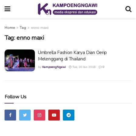
Home
Tag
enno maxi
Tag:
enno maxi
Umbrella Fashion Karya Dian Oerip
Melenggang di Thailand
by
KampoengNgawi
Tue, 30 Jan 2018
0
Follow Us