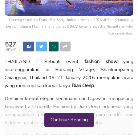
Opening Ceremony Dance Bor Sang Umbrella Festival 2018 at San Khampaeng
District, Chiang Mai, Thailand, Jumat (19/01) bertema Swastra Nusantara. Foto-
IG/ennoweinhold
527
VIEWS
THAILAND – Sebuah event
fashion show
yang
diselenggarakan di Borsang Village, Shankampaeng
Chiangmai, Thailand 19-21 January 2018 merupakan acara
yang menampilkan karya-karya
Dian Oerip
.
Desainer kreatif elegan kenamaan dari Ngawi ini mengusung
Nusawastra Umbrella Fashion by Dian Oerip Indonesia yang
menghadirkan penampilan spesial dari para model dari
Continue Reading
Indonesia, salah satunya juga dari koya bambu.
Adalah
Nova Burdo Marseline
(Profesional Dancer),
Salini