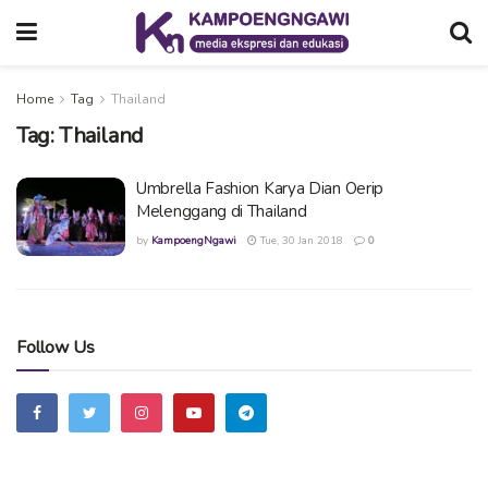
Home
Tag
Thailand
Tag:
Thailand
Umbrella Fashion Karya Dian Oerip
Melenggang di Thailand
by
KampoengNgawi
Tue, 30 Jan 2018
0
Follow Us