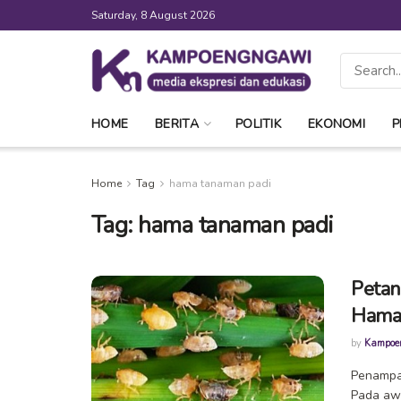
Saturday, 8 August 2026
HOME
BERITA
POLITIK
EKONOMI
P
Home
Tag
hama tanaman padi
Tag:
hama tanaman padi
Petan
Hama
by
Kampoe
Penampa
Pada awa