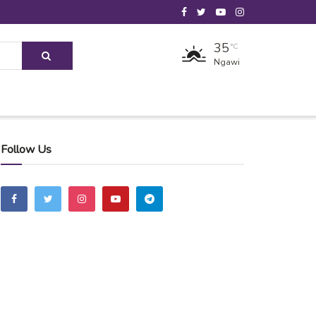
35
°C
Ngawi
Follow Us