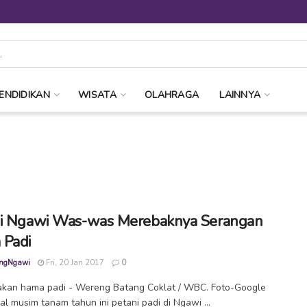
ENDIDIKAN
WISATA
OLAHRAGA
LAINNYA
i Ngawi Was-was Merebaknya Serangan
 Padi
ngNgawi
Fri, 20 Jan 2017
0
kan hama padi - Wereng Batang Coklat / WBC. Foto-Google
l musim tanam tahun ini petani padi di Ngawi ...