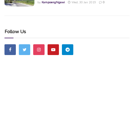
by
KampoengNgawi
Wed, 30 Jan 2019
0
Follow Us