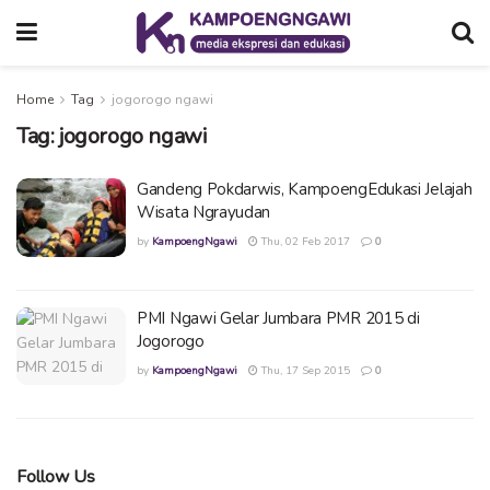
Home
Tag
jogorogo ngawi
Tag:
jogorogo ngawi
Gandeng Pokdarwis, KampoengEdukasi Jelajah
Wisata Ngrayudan
by
KampoengNgawi
Thu, 02 Feb 2017
0
PMI Ngawi Gelar Jumbara PMR 2015 di
Jogorogo
by
KampoengNgawi
Thu, 17 Sep 2015
0
Follow Us