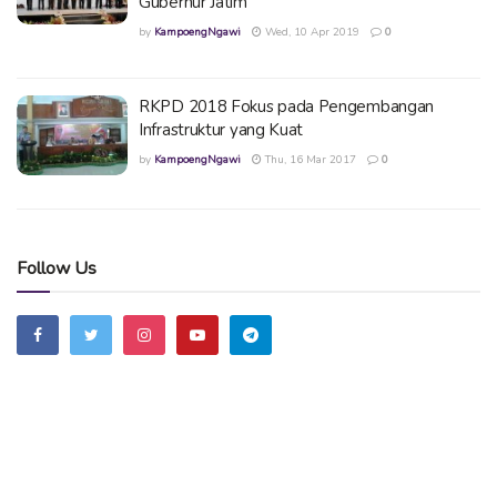
Gubernur Jatim
by
KampoengNgawi
Wed, 10 Apr 2019
0
RKPD 2018 Fokus pada Pengembangan
Infrastruktur yang Kuat
by
KampoengNgawi
Thu, 16 Mar 2017
0
Follow Us