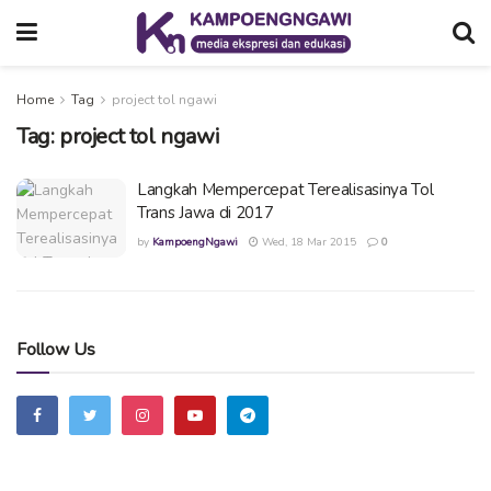
Home
Tag
project tol ngawi
Tag:
project tol ngawi
Langkah Mempercepat Terealisasinya Tol
Trans Jawa di 2017
by
KampoengNgawi
Wed, 18 Mar 2015
0
Follow Us