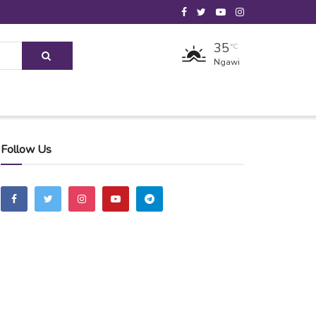
35
°C
Ngawi
Follow Us