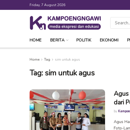
Friday, 7 August 2026
HOME
BERITA
POLITIK
EKONOMI
P
Home
Tag
sim untuk agus
Tag:
sim untuk agus
Agus 
dari 
by
Kampoe
Agus Har
Foto-Lan