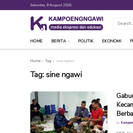
Saturday, 8 August 2026
HOME
BERITA
POLITIK
EKONOMI
P
Home
Tag
sine ngawi
Tag:
sine ngawi
Gabun
Kecam
Berba
by
Kampoe