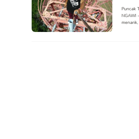
Puncak T
NGAWI -
menarik,