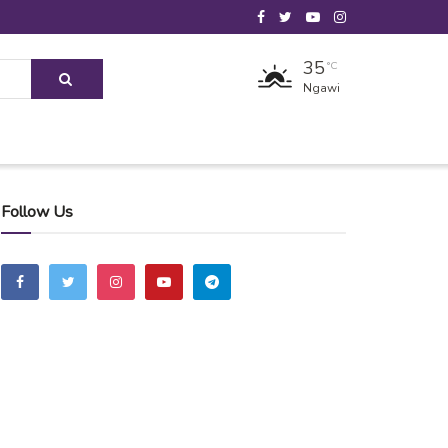
35
°C
Ngawi
Follow Us