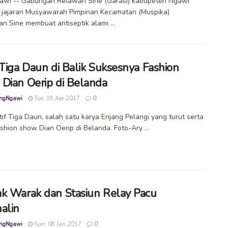
gawi -- Gabungan Relawan Sine (Garasi) kabupeten Ngawi
 jajaran Musyawarah Pimpinan Kecamatan (Muspika)
n Sine membuat antiseptik alami ...
 Tiga Daun di Balik Suksesnya Fashion
Dian Oerip di Belanda
ngNgawi
Tue, 18 Apr 2017
0
tif Tiga Daun, salah satu karya Enjang Pelangi yang turut serta
shion show Dian Oerip di Belanda. Foto-Ary ...
k Warak dan Stasiun Relay Pacu
alin
ngNgawi
Sun, 08 Jan 2017
0