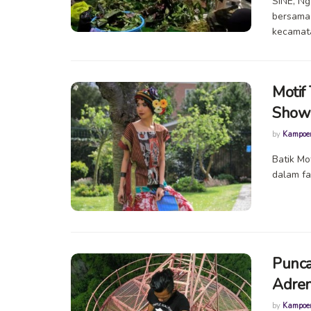
SINE, N
bersama
kecamata
Motif
Show 
by
Kampoe
Batik Mo
dalam fa
Punca
Adren
by
Kampoe