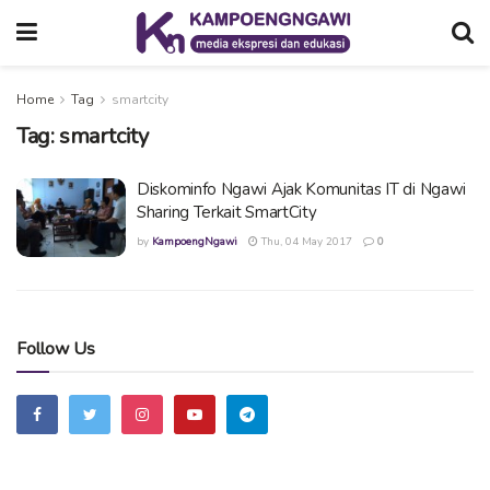
Home
Tag
smartcity
Tag:
smartcity
Diskominfo Ngawi Ajak Komunitas IT di Ngawi
Sharing Terkait SmartCity
by
KampoengNgawi
Thu, 04 May 2017
0
Follow Us